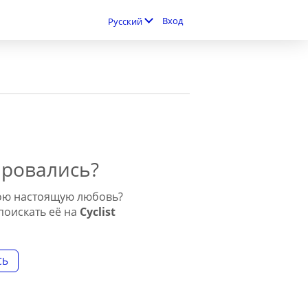
Вход
Русский
ировались?
вою настоящую любовь?
поискать её на
Cyclist
СЬ